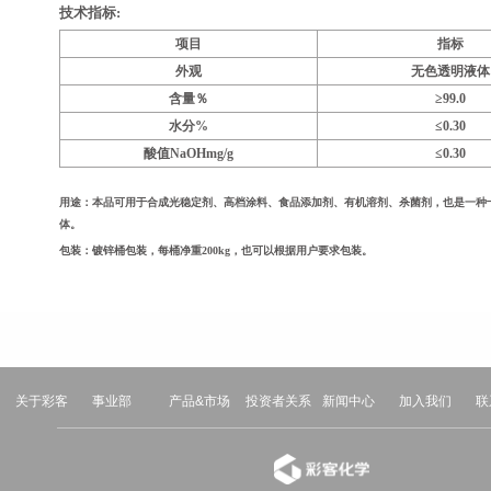
技术指标:
项目
指标
外观
无色透明液体
含量％
≥99.0
水分%
≤0.30
酸值NaOHmg/g
≤0.30
用途：本品可用于合成光稳定剂、高档涂料、食品添加剂、有机溶剂、杀菌剂，也是一种
体。
包装：镀锌桶包装，每桶净重200kg，也可以根据用户要求包装。
关于彩客
事业部
产品&市场
投资者关系
新闻中心
加入我们
联